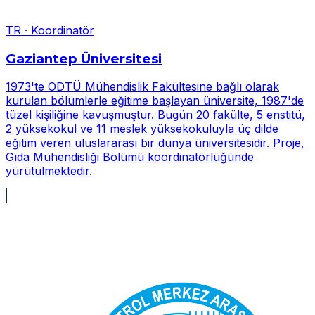
TR
·
Koordinatör
Gaziantep Üniversitesi
1973'te ODTÜ Mühendislik Fakültesine bağlı olarak
kurulan bölümlerle eğitime başlayan üniversite, 1987'de
tüzel kişiliğine kavuşmuştur. Bugün 20 fakülte, 5 enstitü,
2 yüksekokul ve 11 meslek yüksekokuluyla üç dilde
eğitim veren uluslararası bir dünya üniversitesidir. Proje,
Gıda Mühendisliği Bölümü koordinatörlüğünde
yürütülmektedir.