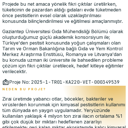
Projede bu net amaca yönelik fikri çıktılar üretilirken,
tüketicinin de pazardan aldığı gıdaları evde tüketmeden
önce pestisitlerin evsel olarak uzaklaştırılması
konusunda bilinçlendirilmesi ve eğitilmesi amaçlanmıştır.
Gaziantep Üniversitesi Gıda Mühendisliği Bölümü olarak
oluşturduğumuz güçlü akademik konsorsiyum ile;
Türkiye'den pestisit konusunda yoğun çalışmaları olan
Tarım ve Orman Bakanlığına bağlı Gıda ve Yem Kontrol
Merkez Araştırma Enstitüsü, Romanya ve Litvanya'dan
bu konuda uzman iki üniversite ile bahsedilen probleme
çözüm için fikri çıktılar üretilecek, hedef kitleye eğitimler
verilecektir.
badge
Proje No
:
2025-1-TR01-KA220-VET-000349539
NEDEN BU PROJE?
Zirai üretimde yabancı otlar, böcekler, bakteriler ve
virüslerden korunmak için kimyasal pestisitlerin kullanımı
tüm dünyada en yaygın uygulamadır. Yeryüzünde
kullanılan yaklaşık 4 milyon ton zirai ilacın ortalama %1
gibi çok düşük bir miktarı hedeflenen zararlıyı
etkilemekte; geri kalan miktar ekosistemde kalıcı kimyasal