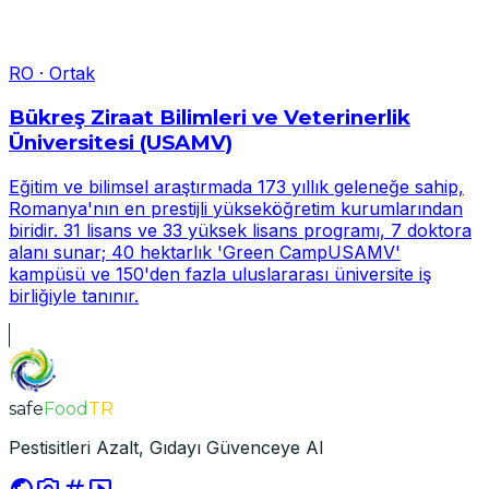
RO
·
Ortak
Bükreş Ziraat Bilimleri ve Veterinerlik
Üniversitesi (USAMV)
Eğitim ve bilimsel araştırmada 173 yıllık geleneğe sahip,
Romanya'nın en prestijli yükseköğretim kurumlarından
biridir. 31 lisans ve 33 yüksek lisans programı, 7 doktora
alanı sunar; 40 hektarlık 'Green CampUSAMV'
kampüsü ve 150'den fazla uluslararası üniversite iş
birliğiyle tanınır.
safe
Food
TR
Pestisitleri Azalt, Gıdayı Güvenceye Al
public
photo_camera
tag
smart_display