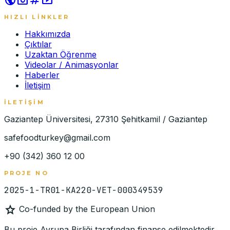
HIZLI LINKLER
Hakkımızda
Çıktılar
Uzaktan Öğrenme
Videolar / Animasyonlar
Haberler
İletişim
İLETIŞIM
Gaziantep Üniversitesi, 27310 Şehitkamil / Gaziantep
safefoodturkey@gmail.com
+90 (342) 360 12 00
PROJE NO
2025-1-TR01-KA220-VET-000349539
star
Co-funded by the European Union
Bu proje Avrupa Birliği tarafından finanse edilmektedir.